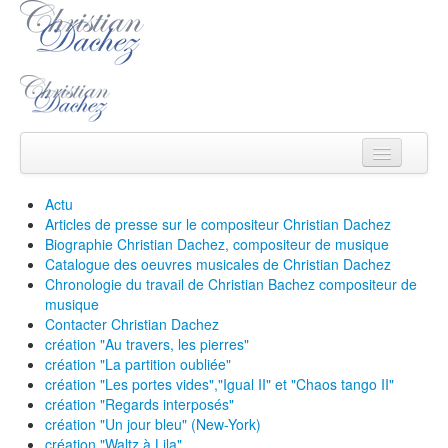
Christian Dachez
Actu
Articles de presse sur le compositeur Christian Dachez
Actu
Biographie Christian Dachez, compositeur de musique
Catalogue des oeuvres musicales de Christian Dachez
Catalogue
Chronologie du travail de Christian Bachez compositeur de
musique
Ecouter/voir
Contacter Christian Dachez
création "Au travers, les pierres"
Ecrits
création "La partition oubliée"
création "Les portes vides","Igual II" et "Chaos tango II"
Médias
création "Regards interposés"
création "Un jour bleu" (New-York)
Contact
création "Waltz à Lila"